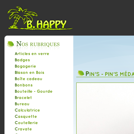
Articles en verre
Badges
Bagagerie
P
Blason en Bois
IN'S - PIN'S MÉ
Boîte cadeau
Bonbons
Bouteille - Gourde
Bracelet
Bureau
Calculatrice
Casquette
Coutellerie
Cravate