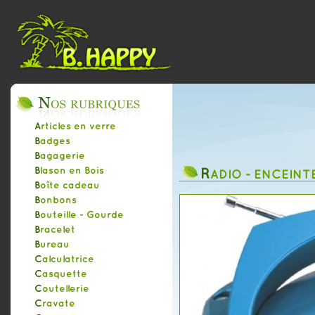
Articles en verre
Badges
Bagagerie
R
Blason en Bois
ADIO - ENCEINT
Boîte cadeau
Bonbons
Bouteille - Gourde
Bracelet
Bureau
Calculatrice
Casquette
Coutellerie
Cravate