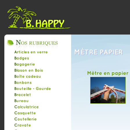
MÈTRE PAPIER
Articles en verre
Badges
Bagagerie
Blason en Bois
Mètre en papier
Boîte cadeau
Bonbons
Bouteille - Gourde
Bracelet
Bureau
Calculatrice
Casquette
Coutellerie
Cravate